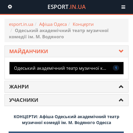
ESPORT
.IN.UA
Toggle
navigation
esport.in.ua
Афіша Одеса
Концерти
Одеський академічний театр музичної
комедії ім. М. Водяного
МАЙДАНЧИКИ
Одеський академічний театр музичної комедії ім. М. Водяного
1
ЖАНРИ
УЧАСНИКИ
КОНЦЕРТИ: Афіша Одеський академічний театр
музичної комедії ім. М. Водяного Одесса