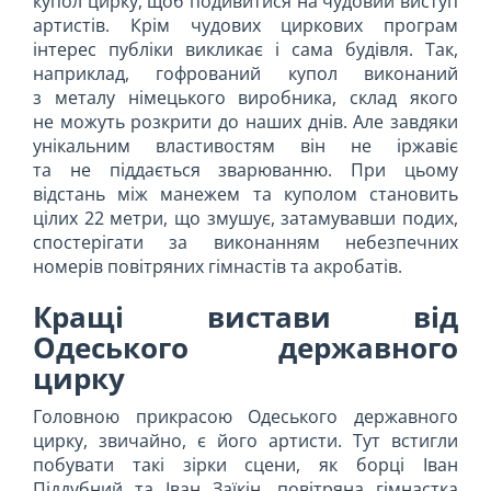
купол цирку, щоб подивитися на чудовий виступ
артистів. Крім чудових циркових програм
інтерес публіки викликає і сама будівля. Так,
наприклад, гофрований купол виконаний
з металу німецького виробника, склад якого
не можуть розкрити до наших днів. Але завдяки
унікальним властивостям він не іржавіє
та не піддається зварюванню. При цьому
відстань між манежем та куполом становить
цілих 22 метри, що змушує, затамувавши подих,
спостерігати за виконанням небезпечних
номерів повітряних гімнастів та акробатів.
Кращі вистави від
Одеського державного
цирку
Головною прикрасою Одеського державного
цирку, звичайно, є його артисти. Тут встигли
побувати такі зірки сцени, як борці Іван
Піддубний та Іван Заїкін, повітряна гімнастка