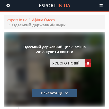
ESPORT
.IN.UA
Toggle
navigation
esport.in.ua
Афіша Одеса
Одеський державний цирк
Одеський державний цирк, афіша
2017, купити квитки
0
УСЬОГО ПОДІЙ
Показати ще