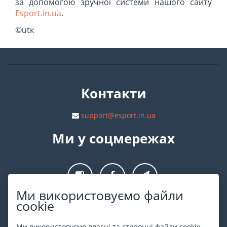
за допомогою зручної системи нашого сайту
Esport.in.ua
.
©utк
Контакти
support@esport.in.ua
Ми у соцмережах
Ми використовуємо файли
cookie
Про ESPORT
.in.ua
Ми використовуємо власні та сторонні файли cookie