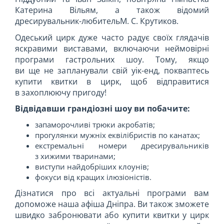
Катерина Вільям, а також відомий
дресирувальник-любительМ. С. Крутиков.
Одеський цирк дуже часто радує своїх глядачів
яскравими виставами, включаючи неймовірні
програми гастрольних шоу. Тому, якщо
ви ще не запланували свій уік-енд, покваптесь
купити квитки в цирк, щоб відправитися
в захоплюючу пригоду!
Відвідавши грандіозні шоу ви побачите:
запаморочливі трюки акробатів;
прогулянки мужніх еквілібристів по канатах;
екстремальні номери дресирувальників
з хижими тваринами;
виступи найдобріших клоунів;
фокуси від кращих ілюзіоністів.
Дізнатися про всі актуальні програми вам
допоможе наша афіша Дніпра. Ви також зможете
швидко забронювати або купити квитки у цирк