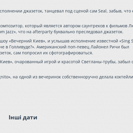
сполнении джазеток, танцевал под сценой сам Seal, забыв, что 
 композитор, который является автором саунтреков к фильмов Л
m Jazz», что на afterparty буквально преследовал джазеток.
 шоу «Вечерний Киев», и услышав исполнение известной «Sing 
р не в Голливуде?». Американский поп-певец Лайонел Ричи был
зеток, сам попросил их сфотографироваться.
Киев», очарованный игрой и красотой Светланы-трубы, забыл 
ognito», на одной из вечеринок собственноручно делала коктейли
Інші дати