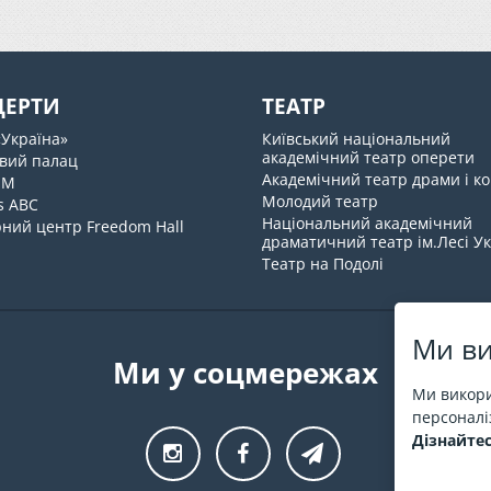
ЦЕРТИ
ТЕАТР
«Україна»
Київський національний
академічний театр оперети
вий палац
Академічний театр драми і ко
UM
Молодий театр
s ABC
Національний академічний
ний центр Freedom Hall
драматичний театр ім.Лесі У
Театр на Подолі
Ми ви
Ми у соцмережах
Ми викори
персоналіз
Дізнайтес