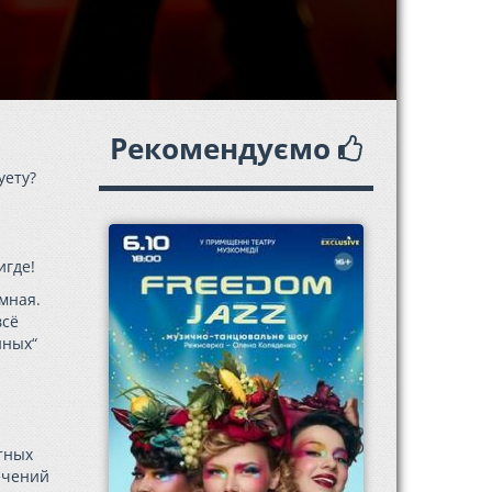
Рекомендуємо
уету?
игде!
мная.
всё
нных“
стных
лечений