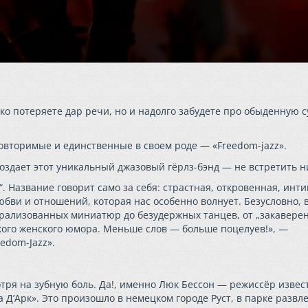
ько потеряете дар речи, но и надолго забудете про обыденную с
повторимые и единственные в своем роде — «Freedom-jazz».
оздает этот уникальный джазовый гёрлз-бэнд — не встретить н
 Название говорит само за себя: страстная, откровенная, инти
бви и отношений, которая нас особенно волнует. Безусловно, 
трализованных миниатюр до безудержных танцев, от „закавере
кого женского юмора. Меньше слов — больше поцелуев!», —
edom-Jazz».
отря на зубную боль. Да!, именно Люк Бессон — режиссёр изве
 Д’Арк». Это произошло в немецком городе Руст, в парке разв