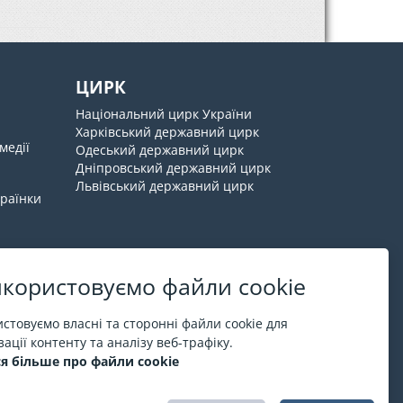
ЦИРК
Національний цирк України
Харківський державний цирк
медії
Одеський державний цирк
Дніпровський державний цирк
Львівський державний цирк
країнки
користовуємо файли cookie
Про ESPORT
.in.ua
стовуємо власні та сторонні файли cookie для
ації контенту та аналізу веб-трафіку.
На ESPORT.in.ua представлена афіша Києва та
я більше про файли cookie
інших міст України. Всі квитки продаються
офіційно. Ми працюємо безпосередньо з касами.