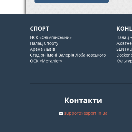
СПОРТ
КОН
НСК «Олімпійський»
Палац 
Палац Спорту
Жовтне
Арена Львів
SENTR
Стадіон імені Валерія Лобановського
Docker`
ОСК «Металіст»
Культур
Контакти
support@esport.in.ua