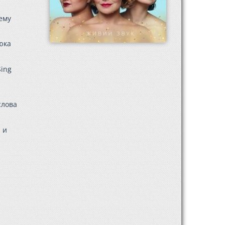
ему
юка
Sing
слова
 и