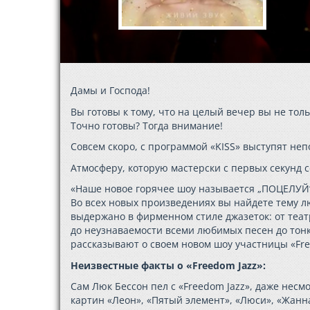
Дамы и Господа!
Вы готовы к тому, что на целый вечер вы не тол
Точно готовы? Тогда внимание!
Cовсем скоро, с программой «KISS» выступят не
Атмосферу, которую мастерски с первых секунд с
«Наше новое горячее шоу называется „ПОЦЕЛУЙ“.
Во всех новых произведениях вы найдете тему лю
выдержано в фирменном стиле джазеток: от теа
до неузнаваемости всеми любимых песен до тон
рассказывают о своем новом шоу участницы «Fre
Неизвестные факты о «Freedom Jazz»:
Сам Люк Бессон пел c «Freedom Jazz», даже несм
картин «Леон», «Пятый элемент», «Люси», «Жанна