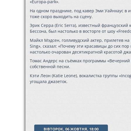
«Europa-park».
На одном празднике, под кавер Эми Уайнхаус в и
тоже скоро выходить на сцену.
Эрик Серра (Eric Serra), известный французский
Бессона, был настолько в восторге от шоу «Freedo
Майкл Мэдсен, голливудский актер, прилетев на
Sing», сказал: «Почему эти красавицы до сих по
настолько очарован десятикратной красотой джа
Томас Андерс на съёмках программы «Вечерний 
собственной песни.
Кэти Леон (Katie Leone), вокалистка группы «Inc
угощала джазеток.
ВІВТОРОК, 06 ЖОВТНЯ, 18:00