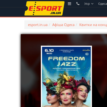
Укр
Одес
esport.in.ua
Афіша Одеса
Квитки на конц