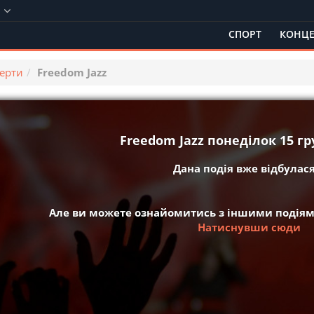
а
СПОРТ
КОНЦЕ
ерти
Freedom Jazz
Freedom Jazz понеділок 15 гр
Дана подія вже відбулася 
Але ви можете ознайомитись з іншими подіям
Натиснувши сюди