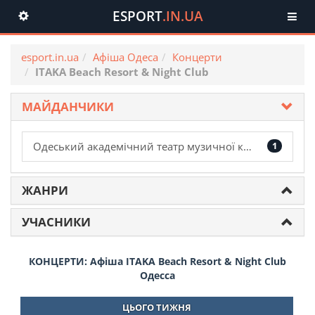
ESPORT
.IN.UA
Toggle
navigation
esport.in.ua
Афіша Одеса
Концерти
ITAKA Beach Resort & Night Club
МАЙДАНЧИКИ
Одеський академічний театр музичної комедії ім. М. Водяного
1
ЖАНРИ
УЧАСНИКИ
КОНЦЕРТИ: Афіша ITAKA Beach Resort & Night Club
Одесса
ЦЬОГО ТИЖНЯ