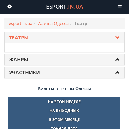
ESPORT
.IN.UA
Toggle
navigation
esport.in.ua
Афиша Одесса
Театр
ТЕАТРЫ
ЖАНРЫ
УЧАСТНИКИ
Билеты в театры Одессы
НА ЭТОЙ НЕДЕЛЕ
НА ВЫХОДНЫХ
В ЭТОМ МЕСЯЦЕ
ТОЧНАЯ ДАТА