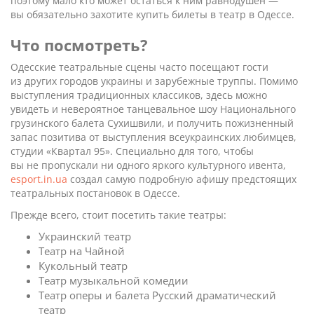
поэтому мало кто может остаться к ним равнодушен —
вы обязательно захотите купить билеты в театр в Одессе.
Что посмотреть?
Одесские театральные сцены часто посещают гости
из других городов украины и зарубежные труппы. Помимо
выступления традиционных классиков, здесь можно
увидеть и невероятное танцевальное шоу Национального
грузинского балета Сухишвили, и получить пожизненный
запас позитива от выступления всеукраинских любимцев,
студии «Квартал 95». Специально для того, чтобы
вы не пропускали ни одного яркого культурного ивента,
esport.in.ua
создал самую подробную афишу предстоящих
театральных постановок в Одессе.
Прежде всего, стоит посетить такие театры:
Украинский театр
Театр на Чайной
Кукольный театр
Театр музыкальной комедии
Театр оперы и балета Русский драматический
театр