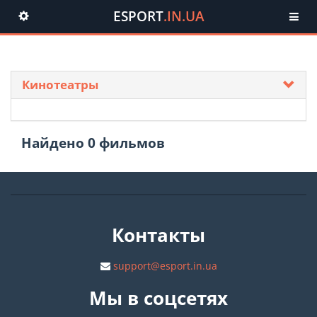
ESPORT
.IN.UA
Toggle
navigation
Кинотеатры
Найдено
0
фильмов
Контакты
support@esport.in.ua
Мы в соцсетях