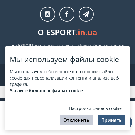
О ESPORT
.in.ua
На ESPORT.in.ua представлена афиша Киева и других
городов Украины. Все билеты продаются официально. Мы
Мы используем файлы cookie
работаем непосредственно с кассами.
©
ESPORT
.in.ua
2026
Мы используем собственные и сторонние файлы
cookie для персонализации контента и анализа веб-
трафика.
Узнайте больше о файлах cookie
Настройки файлов cookie
Отклонить
Принять