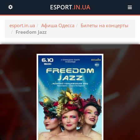
ESPORT
.IN.UA
Toggle
navigation
esport.in.ua
Афиша Одесса
Билеты на концерты
Freedom Jazz