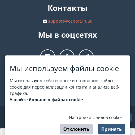
Контакты
support@esport.in.ua
Мы в соцсетях
Мы используем файлы cookie
О ESPORT
.in.ua
Мы используем собственные и сторонние файлы
cookie для персонализации контента и анализа веб-
На ESPORT.in.ua представлена афиша Киева и других
трафика.
городов Украины. Все билеты продаются официально. Мы
Узнайте больше о файлах cookie
работаем непосредственно с кассами.
©
ESPORT
.in.ua
2026
Настройки файлов cookie
Отклонить
Принять