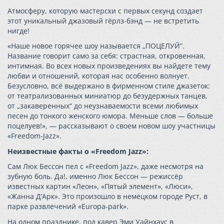
Атмосферу, которую мастерски с первых секунд создает
этот уникальный джазовый гёрлз-бэнд — не встретить
нигде!
«Наше новое горячее шоу называется „ПОЦЕЛУЙ“.
Название говорит само за себя: страстная, откровенная,
интимная. Во всех новых произведениях вы найдете тему
любви и отношений, которая нас особенно волнует.
Безусловно, всё выдержано в фирменном стиле джазеток:
от театрализованных миниатюр до безудержных танцев,
от „закаверенных“ до неузнаваемости всеми любимых
песен до тонкого женского юмора. Меньше слов — больше
поцелуев!», — рассказывают о своем новом шоу участницы
«Freedom-Jazz».
Неизвестные факты о «Freedom Jazz»:
Сам Люк Бессон пел c «Freedom Jazz», даже несмотря на
зубную боль. Да!, именно Люк Бессон — режиссёр
известных картин «Леон», «Пятый элемент», «Люси»,
«Жанна Д’Арк». Это произошло в немецком городе Руст, в
парке развлечений «Europa-park».
На одном празднике, под кавер Эми Уайнхаус в