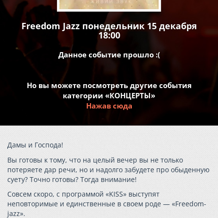
Freedom Jazz понедельник 15 декабря
18:00
Данное событие прошло :(
Но вы можете посмотреть другие события
категории «КОНЦЕРТЫ»
Нажав сюда
Дамы и Господа!
Вы готовы к тому, что на целый вечер вы не только
потеряете дар речи, но и надолго забудете про обыденную
суету? Точно готовы? Тогда внимание!
Cовсем скоро, с программой «KISS» выступят
неповторимые и единственные в своем роде — «Freedom-
jazz».