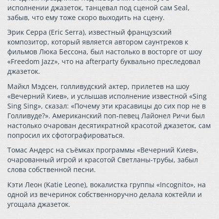
исполнении джазеток, танцевал под сценой сам Seal,
забыв, что ему тоже скоро выходить на сцену.
Эрик Серра (Eric Serra), известный французский
композитор, который является автором саунтреков к
фильмов Люка Бессона, был настолько в восторге от шоу
«Freedom Jazz», что на afterparty буквально преследовал
джазеток.
Майкл Мэдсен, голливудский актер, прилетев на шоу
«Вечерний Киев», и услышав исполнение известной «Sing
Sing Sing», сказал: «Почему эти красавицы до сих пор не в
Голливуде?». Американский поп-певец Лайонел Ричи был
настолько очарован десятикратной красотой джазеток, сам
попросил их сфотографироваться.
Томас Андерс на съёмках программы «Вечерний Киев»,
очарованный игрой и красотой Светланы-трубы, забыл
слова собственной песни.
Кэти Леон (Katie Leone), вокалистка группы «Incognito», на
одной из вечеринок собственноручно делала коктейли и
угощала джазеток.