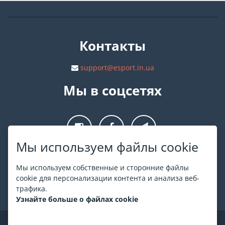
Контакты
support@esport.in.ua
Мы в соцсетях
Мы используем файлы cookie
О ESPORT
.in.ua
Мы используем собственные и сторонние файлы
cookie для персонализации контента и анализа веб-
На ESPORT.in.ua представлена афиша Киева и других
трафика.
городов Украины. Все билеты продаются официально. Мы
Узнайте больше о файлах cookie
работаем непосредственно с кассами.
©
ESPORT
.in.ua
2026